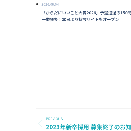
2026.08.04
「からだにいいこと大賞2026」予選通過の150
一挙発表！本日より特設サイトもオープン
POST
PREVIOUS
NAVIGATION
2023年新卒採用 募集終了のお
Previous