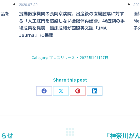
2026.07.22
202
商品を
提携医療機関の長岡京病院、出産後の直腸膣瘻に対す
医
る「人工肛門を造設しない会陰体再建術」46症例の手
M
術成果を発表 臨床成績が国際英文誌「JMA
子
Journal」に掲載
Category:
プレスリリース
2022年10月27日
Share this post
Share
Share
Share
Share
on
on
on
on
Facebook
X
Pinterest
LinkedIn
知らせ
「神奈川がん
Next