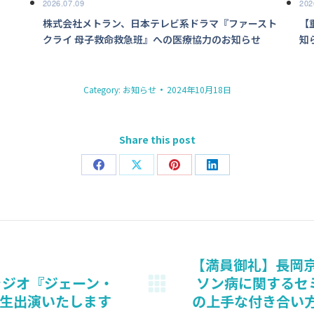
2026.07.09
202
株式会社メトラン、日本テレビ系ドラマ『ファースト
【
クライ 母子救命救急班』への医療協力のお知らせ
知
Category:
お知らせ
2024年10月18日
Share this post
Share
Share
Share
Share
on
on
on
on
Facebook
X
Pinterest
LinkedIn
【満員御礼】長岡京病
Sラジオ『ジェーン・
ソン病に関するセ
Next
が生出演いたします
の上手な付き合い
post: