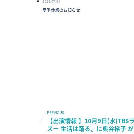
2026.07.31
夏季休業のお知らせ
POST
NAVIGATION
PREVIOUS
【出演情報 】10月9日(水)TB
Previous
スー 生活は踊る』に奥谷裕子 
post: