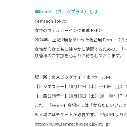
■Fem+ （フェムプラス）とは
Femtech Tokyo
女性のウェルビーイング推進 EXPO
2024年、上記 2展をあわせた総合展 Fem＋（
女性が心身ともに健やかに活躍するための、「+
ひ皆様のご参加を心よりお待ちしております。
場 所：東京ビッグサイト 東7ホール内
【ビジネスデー】10月17日（木）～19日（土） 10
【一般公開デー】10月19日（土） 10：00～17：
また、「Fem+」会場内には『からだにいいこ
※入場にはチケットが必要です。下記URLより
h
ttps://www.femtech-week.jp/inv_g/