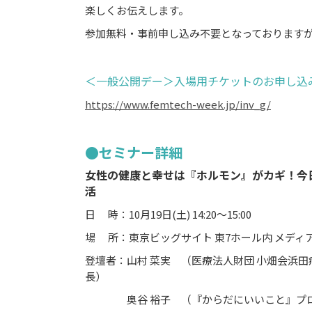
楽しくお伝えします。
参加無料・事前申し込み不要となっておりますが
＜一般公開デー＞入場用チケットのお申し込
https://www.femtech-week.jp/inv_g/
●セミナー詳細
女性の健康と幸せは『ホルモン』がカギ！今
活
日 時：10月19日(土) 14:20～15:00
場 所：東京ビッグサイト 東7ホール内 メディ
登壇者：山村 菜実 （医療法人財団 小畑会浜
長）
奥谷 裕子 （『からだにいいこと』プロ