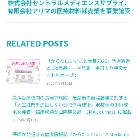
株式会社セントラルメディエンスサプライ、
Next
有限会社アリマの医療材料卸売業を事業譲受
post:
RELATED POSTS
「からだにいいこと大賞2026」予選通過
の150商品を一挙発表！本日より特設サ
イトもオープン
2025年9月12日
提携医療機関の長岡京病院、出産後の直腸膣瘻に対する
「人工肛門を造設しない会陰体再建術」46症例の手術成
果を発表 臨床成績が国際英文誌「JMA Journal」に掲載
2025年9月12日
医師が発信する健康情報誌『からだにいいことMedical』