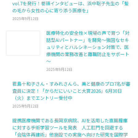
vol.7を発行！巻頭インタビューは、浜中聡子先生の「髪
の毛から女性の心に寄り添う医療を」
2025年9月12日
医療特化の安全性×現場の声で育つ「対
話型AIパートナー」を開発～強固なセキ
ュリティとハルシネーション対策で、医
療機関の業務改善と離職防止をサポート
～
2025年9月12日
君島十和子さん・すみれさんら、美と健康のプロ7名が審
査員に決定！「からだにいいこと大賞2026」6月30日
（火）までエントリー受付中
2025年9月12日
提携医療機関である長岡京病院、AIを活用した直腸膣瘻
に対する手術学習ツールを発表 人工肛門を回避する
「会陰体再建術」他施設での実施へ向けた研究を国際学