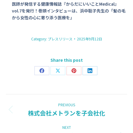
医師が発信する健康情報誌『からだにいいことMedical』
vol.7を発行！巻頭インタビューは、浜中聡子先生の「髪の毛
から女性の心に寄り添う医療を」
Category:
プレスリリース
2025年9月12日
Share this post
Share
Share
Share
Share
on
on
on
on
Facebook
X
Pinterest
LinkedIn
POST
PREVIOUS
NAVIGATION
株式会社メトランを子会社化
Previous
post:
NEXT