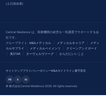
(土日祝休業)
Central Medience は、医療機関の経営を一気通貫でサポートする会
社です。
グループサイト:
M&Aメディカル
|
メディカルキャリア
|
メディ
カルサプライ
|
メディカルペイメンツ
|
クリーンアンドガード
|
美STAR
|
ヌーヴェルヴァーグ
|
からだにいいこと
サイトマップ
プライバシーポリシー
M&Aガイドライン遵守宣言
FB
X
IG
© 株式会社Central Medience 2026. All rights reserved.